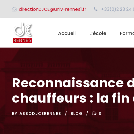
directionDJCE@univ-rennes1.fr
+33(0)2 23 24 
Accueil
L’école
Forma
Reconnaissance du
chauffeurs : la fi
BY
ASSODJCERENNES
BLOG
0