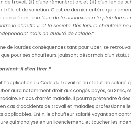
 de travail, (ii) d’une rémunération, et (iii) d’un lien de s
ntrôle et de sanction. C’est ce dernier critère qui a amen
n considérant que
“lors de la connexion à la plateforme 
ntre le chauffeur et la société. Dès lors, le chauffeur ne
 indépendant mais en qualité de salarié.”
raîne de lourdes conséquences tant pour Uber, se retrouva
que pour ses chauffeurs, jouissant désormais d’un statut
vient-il d’en tirer ?
 l’application du Code du travail et du statut de salarié qu
 Uber aura notamment droit aux congés payés, au Smic, 
daire. En cas d’arrêt maladie, il pourra prétendre à des
 en cas d’accidents de travail et maladies professionnelles
ts applicables. Enfin, le chauffeur salarié voyant son contr
ure qui s’analyse en un licenciement, et toucher les inde