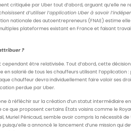
ent critiquée par Uber tout d’abord, arguant qu’elle ne re
choisissent d’utiliser l’application Uber à savoir l’indépen
ation nationale des autoentrepreneurs (FNAE) estime elle a
ultiples plateformes existant en France et faisant travai
attribuer ?
t cependant être relativisée. Tout d’abord, cette décisio
 en salarié de tous les chauffeurs utilisant l’application : 
aque chauffeur devra individuellement faire valoir ses droits
ification perdue par Uber.
 à réfléchir sur la création d’un statut intermédiaire entr
e ce que proposent certains États voisins comme le Royau
vail, Muriel Pénicaud, semble avoir compris la nécessité 
é puisqu’elle a annoncé le lancement d’une mission qui de