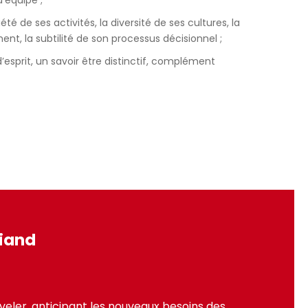
d’équipe ;
été de ses activités, la diversité de ses cultures, la
t, la subtilité de son processus décisionnel ;
d’esprit, un savoir être distinctif, complément
riand
eler, anticipant les nouveaux besoins des