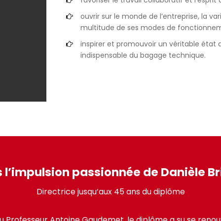
favoriser le travail collaboratif et l’esprit 
ouvrir sur le monde de l’entreprise, la vari
multitude de ses modes de fonctionnemen
inspirer et promouvoir un véritable état 
indispensable du bagage technique.
 l’impulsion passionnée de Danièle B
Directrice jusqu’aux 45 ans du diplôme
u Professeur Antoine Gaudemet, le diplôme a su se renouv