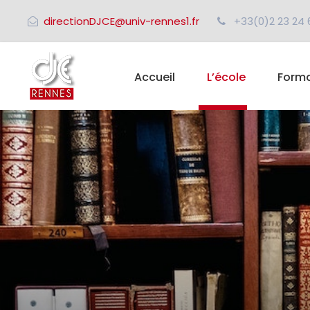
directionDJCE@univ-rennes1.fr
+33(0)2 23 24 
Accueil
L’école
Forma