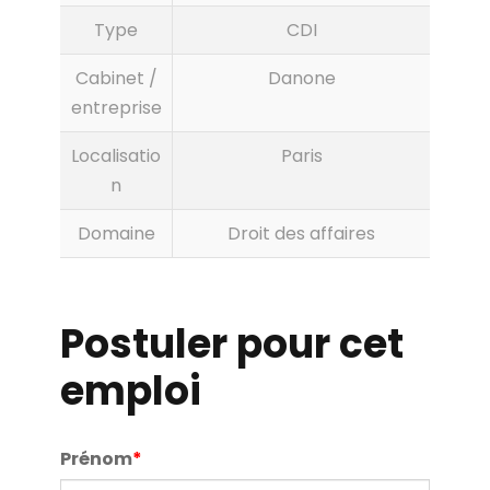
Type
CDI
Cabinet /
Danone
entreprise
Localisatio
Paris
n
Domaine
Droit des affaires
Postuler pour cet
emploi
Prénom
*